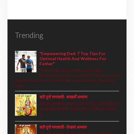
Trending
"Empowering Dad: 7 Top Tips For
Optimal Health And Wellness For
Father"
Father Day 2024: The relationship
between mother and child is said to be the
most precious but father is like a protective shield for
child...
श्री दुर्गा सप्तशती- बारहवाँ अध्याय
श्री दुर्गा सप्तशती- बारहवाँ अध्याय देवी के चरित्रों के पाठ
का माहात्म्य देवी बोली- हे देवताओं! जो पुरुष इन स्तोत्रों
द्...
श्री दुर्गा सप्तशती- तेरहवां अध्याय
श्री दुर्गा सप्तशती- तेरहवां अध्याय सुरथ और वैश्य को