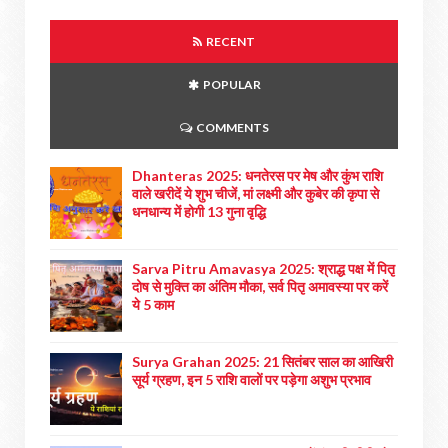
RECENT
POPULAR
COMMENTS
Dhanteras 2025: धनतेरस पर मेष और कुंभ राशि
वाले खरीदें ये शुभ चीजें, मां लक्ष्मी और कुबेर की कृपा से
धनधान्य में होगी 13 गुना वृद्धि
Sarva Pitru Amavasya 2025: श्राद्ध पक्ष में पितृ
दोष से मुक्ति का अंतिम मौका, सर्व पितृ अमावस्या पर करें
ये 5 काम
Surya Grahan 2025: 21 सितंबर साल का आखिरी
सूर्य ग्रहण, इन 5 राशि वालों पर पड़ेगा अशुभ प्रभाव