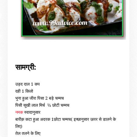
सामग्री:
उड़द दाल
1
कप
दही
1
किलो
भुना हुआ जीरा पिसा
2
बड़े चम्मच
पिसी सूखी लाल मिर्च
½
छोटी चम्मच
नमक
स्वादानुसार
बारीक़ कटा हुआ अदरक 1छोटा चम्मच( इच्छानुसार ऊपर से डालने के
लिए)
तेल तलने के लिए