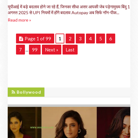
यूपीआई में बड़े बदलाव होने जा रहे हैं, जिनका सीधा असर आपकी जेब पड़ेगामुख्य बिंदु 1
अगस्त 2025 से UPI नियमों में होंगे बदलाव Autopay अब सिर्फ नॉन-पीक...
Read more »
Page 1 of 99
1
2
3
4
5
6
7
99
Next »
Last
...
BOLLYWOOD
Bollywood