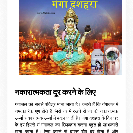
नकारात्मकता
दूर
करने
के
लिए
गंगाजल
को
सबसे
पवित्र
माना
जाता
है।
कहते
हैं
कि
गंगाजल
में
चमत्कारिक
गुण
होते
हैं
जिसे
घर
में
रखने
से
घर
की
नकारात्मक
ऊर्जा
सकारात्मक
ऊर्जा
में
बदल
जाती
है।
गंगा
दशहरा
के
दिन
घर
के
हर
हिस्से
में
गंगाजल
का
छिड़काव
करना
बहुत
ही
लाभकारी
माना
जाता
है।
ऐसा
करने
से
वास्तु
दोष
दूर
होता
है
और