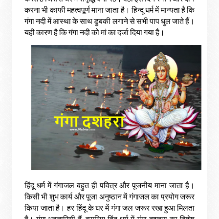
करना
भी
काफी
महत्वपूर्ण
माना
जाता
है।
हिन्दू
धर्म
में
मान्यता
है
कि
गंगा
नदी
में
आस्था
के
साथ
डुबकी
लगाने
से
सभी
पाप
धुल
जाते
हैं।
यही
कारण
है
कि
गंगा
नदी
को
मां
का
दर्जा
दिया
गया
है।
हिंदू
धर्म
में
गंगाजल
बहुत
ही
पवित्र
और
पूजनीय
माना
जाता
है।
किसी
भी
शुभ
कार्य
और
पूजा
अनुष्ठान
में
गंगाजल
का
प्रयोग
जरूर
किया
जाता
है।
हर
हिंदू
के
घर
में
गंगा
जल
जरूर
रखा
हुआ
मिलता
है।
गंगा
भवतारिणी
हैं
,
इसलिए
हिंदू
धर्म
में
गंगा
दशहरा
का
विशेष