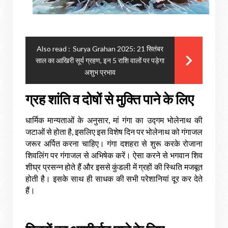
Also read :
Surya Grahan 2025: 21 सितंबर
साल का आखिरी सूर्य ग्रहण, इन 5 राशि वालों पर पड़ेगा
अशुभ प्रभाव
ग्रह
शांति
व
दोषों
से
मुक्ति
पाने
के
लिए
धार्मिक
मान्यताओं
के
अनुसार
,
मां
गंगा
का
उद्गम
भोलेनाथ
की
जटाओं
से
होता
है
,
इसलिए
इस
विशेष
दिन
पर
भोलेनाथ
को
गंगाजल
जरूर
अर्पित
करना
चाहिए।
गंगा
दशहरा
से
शुरू
करके
रोजाना
शिवलिंग
पर
गंगाजल
से
अभिषेक
करें।
ऐसा
करने
से
भगवान
शिव
शीघ्र
प्रसन्न
होते
हैं
और
इससे
कुंडली
में
ग्रहों
की
स्थिति
मजबूत
होती
है।
इसके
साथ
ही
साधक
की
सभी
परेशानियां
दूर
कर
देते
हैं।