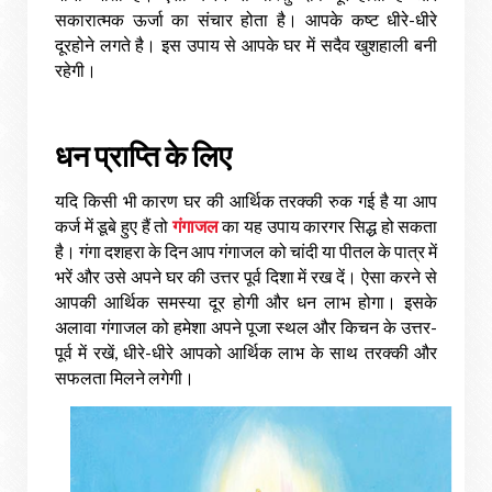
सकारात्मक
ऊर्जा
का
संचार
होता
है।
आपके
कष्ट
धीरे
-
धीरे
दूरहोने
लगते
है।
इस
उपाय
से
आपके
घर
में
सदैव
खुशहाली
बनी
रहेगी।
धन
प्राप्ति
के
लिए
यदि
किसी
भी
कारण
घर
की
आर्थिक
तरक्की
रुक
गई
है
या
आप
कर्ज
में
डूबे
हुए
हैं
तो
गंगाजल
का
यह
उपाय
कारगर
सिद्ध
हो
सकता
है।
गंगा
दशहरा
के
दिन
आप
गंगाजल
को
चांदी
या
पीतल
के
पात्र
में
भरें
और
उसे
अपने
घर
की
उत्तर
पूर्व
दिशा
में
रख
दें।
ऐसा
करने
से
आपकी
आर्थिक
समस्या
दूर
होगी
और
धन
लाभ
होगा।
इसके
अलावा
गंगाजल
को
हमेशा
अपने
पूजा
स्थल
और
किचन
के
उत्तर
-
पूर्व
में
रखें
,
धीरे
-
धीरे
आपको
आर्थिक
लाभ
के
साथ
तरक्की
और
सफलता
मिलने
लगेगी।