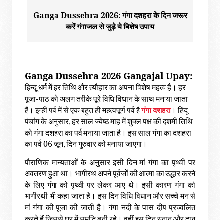
Ganga Dussehra 2026:
गंगा
दशहरा
के
दिन
जरूर
करें
गंगाजल
से
जुड़े
ये
विशेष
उपाय
Ganga Dussehra 2026 Gangajal Upay:
हिन्दू
धर्म
में
हर
तिथि
और
त्यौहार
का
अपना
विशेष
महत्व
है।
हर
पूजा
-
पाठ
को
अलग
तरीके
पूरे
विधि
विधान
के
साथ
मनाया
जाता
है।
इन्हीं
पर्व
में
से
एक
बहुत
ही
महत्वपूर्ण
पर्व
है
गंगा
दशहरा
।
हिंदू
पंचांग
के
अनुसार
,
हर
साल
ज्येष्ठ
माह
में
शुक्ल
पक्ष
की
दशमी
तिथि
को
गंगा
दशहरा
का
पर्व
मनाया
जाता
है।
इस
साल
गंगा
का
दशहरा
06
का
पर्व
जून
,
दिन
गुरुवार
को
मनाया
जाएगा।
पौराणिक
मान्यताओं
के
अनुसार
इसी
दिन
मां
गंगा
का
पृथ्वी
पर
अवतरण
हुआ
था।
भागीरथ
अपने
पूर्वजों
की
आत्मा
का
उद्धार
करने
के
लिए
गंगा
को
पृथ्वी
पर
लेकर
आए
थे।
इसी
कारण
गंगा
को
भागीरथी
भी
कहा
जाता
है।
इस
दिन
विधि
विधान
और
सच्चे
मन
से
मां
गंगा
की
पूजा
की
जाती
है।
गंगा
नदी
के
पास
दीप
प्रज्वलित
करते
हैं
जिससे
घर
में
समृद्धि
बनी
रहे।
वहीं
इस
दिन
स्नान
और
दान