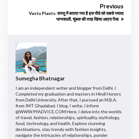
Previous
Vastu Plants: वास्तु में बताया गया है इस पौधे को सबसे ज्यादा
भाग्यशाली, चुंबक की तरह खिंचा आएगा पैसा
Sumegha Bhatnagar
I am an independent writer and blogger from Delhi. I
Completed my graduation and masters in Hindi Honors
from Delhi University. After that, I pursued an M.B.A.
from IMT Ghaziabad. I blog, I write, I inform
@WWW.99ADVICE.COM Here, I delve into the worlds
of travel, fashion, relationships, spirituality, mythology,
food, technology, and health. Explore stunning
destinations, stay trendy with fashion insights,
navigate the intricacies of relationships, ponder