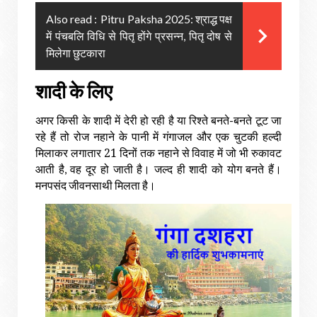
Also read :
Pitru Paksha 2025: श्राद्ध पक्ष
में पंचबलि विधि से पितृ होंगे प्रसन्न, पितृ दोष से
मिलेगा छुटकारा
शादी
के
लिए
अगर
किसी
के
शादी
में
देरी
हो
रही
है
या
रिश्ते
बनते
-
बनते
टूट
जा
रहे
हैं
तो
रोज
नहाने
के
पानी
में
गंगाजल
और
एक
चुटकी
हल्दी
21
मिलाकर
लगातार
दिनों
तक
नहाने
से
विवाह
में
जो
भी
रुकावट
आती
है
,
वह
दूर
हो
जाती
है।
जल्द
ही
शादी
को
योग
बनते
हैं।
मनपसंद
जीवनसाथी
मिलता
है।