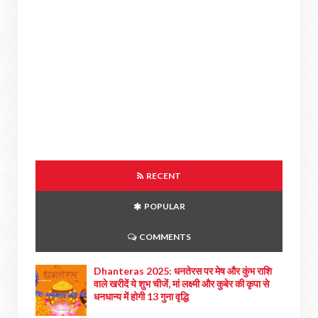
RECENT
POPULAR
COMMENTS
Dhanteras 2025: धनतेरस पर मेष और कुंभ राशि
वाले खरीदें ये शुभ चीजें, मां लक्ष्मी और कुबेर की कृपा से
धनधान्य में होगी 13 गुना वृद्धि