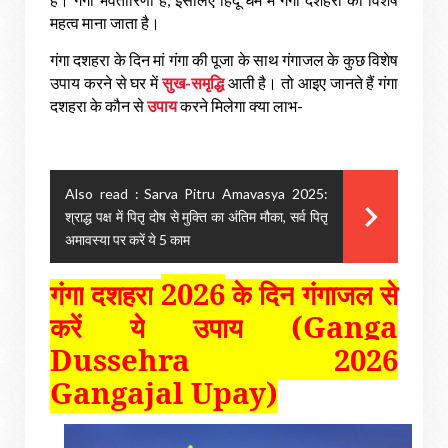
महत्व
माना
जाता
है।
गंगा
दशहरा
के
दिन
मां
गंगा
की
पूजा
के
साथ
गंगाजल
के
कुछ
विशेष
उपाय
करने
से
घर
में
सुख
-
समृद्धि
आती
है।
तो
आइए
जानते
हैं
गंगा
दशहरा
के
कौन
से
उपाय
करने
मिलेगा
क्या
लाभ
-
Also read :
Sarva Pitru Amavasya 2025:
श्राद्ध पक्ष में पितृ दोष से मुक्ति का अंतिम मौका, सर्व पितृ
अमावस्या पर करें ये 5 काम
2026
गंगा
दशहरा
के
दिन
गंगाजल
से
(Ganga
करें
ये
उपाय
Dussehra 2026
Gangajal Upay)