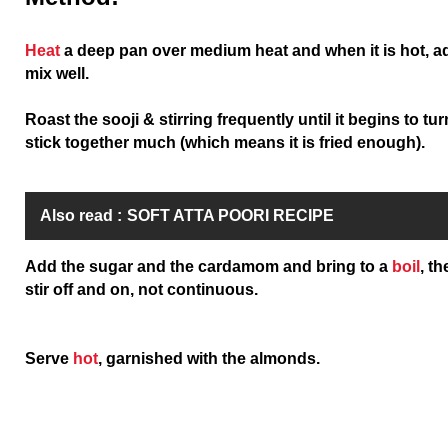
Heat
a deep pan over medium heat and when it is hot, a
mix well.
Roast the sooji & stirring frequently until it begins to t
stick together much (which means it is fried enough).
Also read :
SOFT ATTA POORI RECIPE
Add the sugar and the cardamom and bring to a
boil
, t
stir off and on, not continuous.
Serve
hot
, garnished with the almonds.