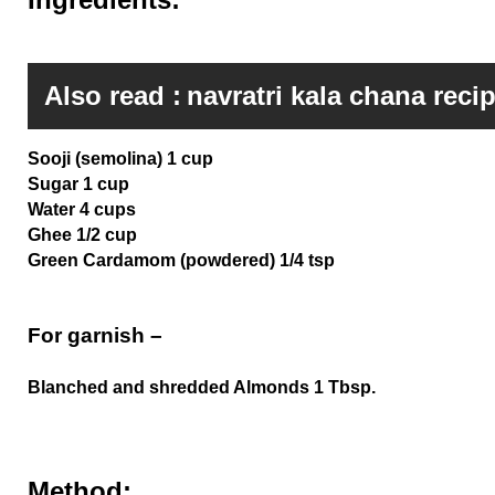
Also read :
navratri kala chana reci
Sooji (semolina) 1 cup
Sugar 1 cup
Water 4 cups
Ghee 1/2 cup
Green Cardamom (powdered) 1/4 tsp
For garnish –
Blanched and shredded Almonds 1 Tbsp.
Method: