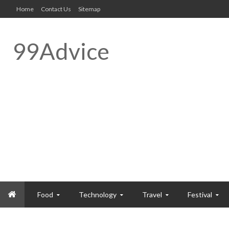
Home
Contact Us
Sitemap
99Advice
Food
Technology
Travel
Festival