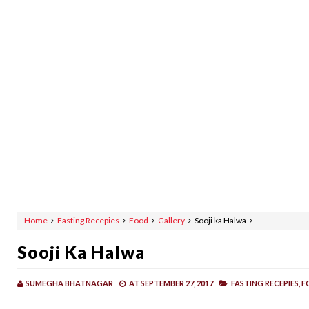
Home
Fasting Recepies
Food
Gallery
Sooji ka Halwa
Sooji Ka Halwa
SUMEGHA BHATNAGAR
AT
SEPTEMBER 27, 2017
FASTING RECEPIES,
F