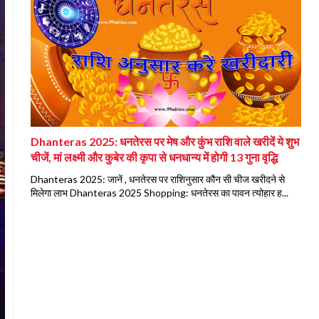
Dhanteras 2025: धनतेरस पर मेष और कुंभ राशि वाले खरीदें ये शुभ
चीजें, मां लक्ष्मी और कुबेर की कृपा से धनधान्य में होगी 13 गुना वृद्धि
Dhanteras 2025: जानें , धनतेरस पर राशिनुसार कौन सी चीज खरीदने से
मिलेगा लाभ Dhanteras 2025 Shopping: धनतेरस का पावन त्योहार ह...