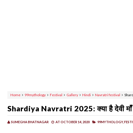
Home
99mythology
Festival
Gallery
Hindi
Navratri festival
Shardi
Shardiya Navratri 2025: क्या है देवी माँ क
SUMEGHA BHATNAGAR
AT
OCTOBER 14, 2020
99MYTHOLOGY,
FESTI