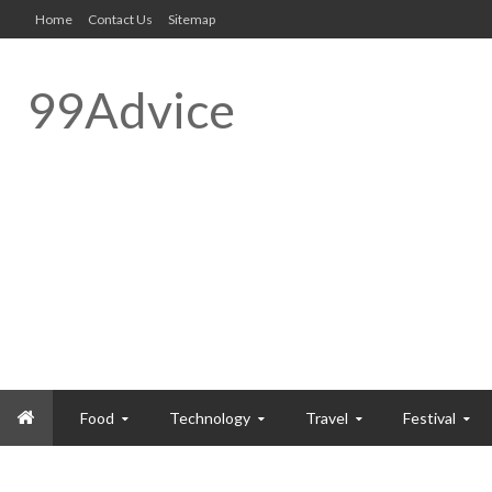
Home
Contact Us
Sitemap
99Advice
Food
Technology
Travel
Festival