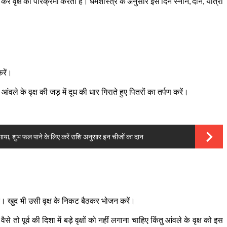
कर
वृक्ष
की
परिक्रमा
करती
हैं।
धर्मशास्त्र
के
अनुसार
इस
दिन
स्नान
दान
यात्रा
,
,
रें।
े आंवले के वृक्ष की जड़ में दूध की धार गिराते हुए पितरों का तर्पण करें।
ा, शुभ फल पाने के लिए करें राशि अनुसार इन चीजों का दान
 करें। खुद भी उसी वृक्ष के निकट बैठकर भोजन करें।
से तो पूर्व की दिशा में बड़े वृक्षों को नहीं लगाना चाहिए किंतु आंवले के वृक्ष को इस