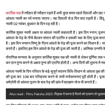
कार्तिक
माह
में
त्यौहार
ही
त्यौहार
पड़ते
हैं
अभी
कुछ
समय
पहले
दिवाली
और
छठ
प
आंवला
नवमी
का
पर्व
मनाया
जाएगा।
यह
दिवाली
से
दिन
बाद
पड़ती
है।
हिंदू
8
नवमी
नवंबर
बुधवार
के
दिन
पड़
रही
है।
02
,
,
कार्तिक
शुक्ल
नवमी
अक्षय
या
आंवला
नवमी
कहलाती
है।
इस
दिन
स्नान
पूजन
आंवला
के
पेड़
के
नीचे
बैठकर
संतान
की
प्राप्ति
व
उसकी
रक्षा
के
लिए
पूजा
करत
है।
इस
दिन
भगवान
विष्णु
के
प्रिय
आंवले
के
पेड़
की
पूजा
करने
का
विधान
है।
मा
करते
हैं।
इसलिए
इस
दिन
आंवले
के
पेड़
की
पूजा
की
जाती
है।
आत्मिक
उन्नति
क
पौराणिक
मान्यता
के
अनुसार
कार्तिक
शुक्ल
पक्ष
की
नवमी
से
लेकर
पूर्णिमा
तक
कर
दान
पुण्य
करने
से
अक्षय
पुण्य
की
प्राप्ति
होती
है।
अन्य
दिनों
की
तुलना
में
नव
-
-
आंवला
नवमी
के
दिन
परिवार
के
बड़े
बुजुर्ग
सदस्य
विधि
विधान
से
आंवला
वृक्ष
की
108
की
पूजा
कर
बार
परिक्रमा
करने
से
सभी
मनोकामनाएं
पूरी
होती
हैं।
पूजा
धर्मप्रेमी
तो
आंवला
पूजन
के
बाद
पेड़
की
छांव
में
ब्राह्मण
भोज
भी
कराते
हैं।
Also read :
Pitru Paksha 2025: पितृपक्ष में करना है पितरो को प्रसन्न तो भूलकर 