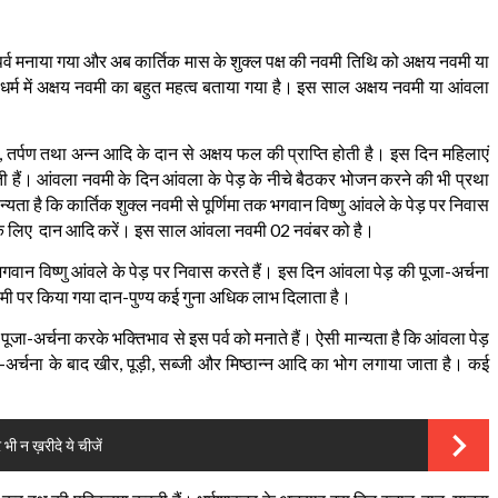
र्व
मनाया
गया
और
अब
का
र्तिक
मास
के
शुक्ल
पक्ष
की
नवमी
तिथि
को
अक्षय
नवमी
या
धर्म
में
अक्षय
नवमी
का
बहुत
महत्व
बताया
गया
है।
इस
साल
अक्षय
नवमी
या
आंवला
,
तर्पण
तथा
अन्न
आदि
के
दान
से
अक्षय
फल
की
प्राप्ति
होती
है।
इस
दिन
महिलाएं
ी
हैं।
आंवला
नवमी
के
दिन
आंवला
के
पेड़
के
नीचे
बैठकर
भोजन
करने
की
भी
प्रथा
न्यता
है
कि
कार्तिक
शुक्ल
नवमी
से
पूर्णिमा
तक
भगवान
विष्णु
आंवले
के
पेड़
पर
निवास
02
े
लिए
दान
आदि
करें।
इस
साल
आंवला
नवमी
नवंबर
को
है।
-
भगवान
विष्णु
आंवले
के
पेड़
पर
निवास
करते
हैं।
इस
दिन
आंवला
पेड़
की
पूजा
अर्चना
-
मी
पर
किया
गया
दान
पुण्य
कई
गुना
अधिक
लाभ
दिलाता
है।
-
पूजा
अर्चना
करके
भक्तिभाव
से
इस
पर्व
को
मनाते
हैं।
ऐसी
मान्यता
है
कि
आंवला
पेड़
-
,
,
अर्चना
के
बाद
खीर
पूड़ी
सब्जी
और
मिष्ठान्न
आदि
का
भोग
लगाया
जाता
है।
कई
भी न ख़रीदे ये चीजें