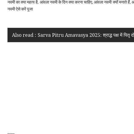
नवमी का क्या महत्व है,
आंवला नवमी के दिन क्या करना चाहिए,
आंवला नवमी क्यों मनाते हैं,
आ
नवमी ऐसे करें पूजा
Also read :
Sarva Pitru Amavasya 2025: श्राद्ध पक्ष में पितृ दोष स
____