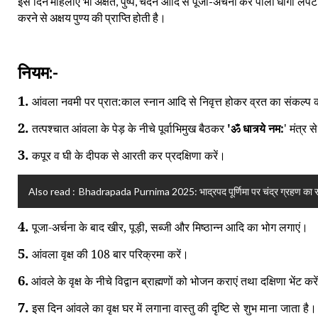
इस
दिन
महिलाएं
भी
अक्षत
पुष्प
चंदन
आदि
से
पूजा
अर्चना
कर
पीला
धागा
लपेट
,
,
-
करने
से
अक्षय
पुण्य
की
प्राप्ति
होती
है।
नियम
:-
1.
आंवला नवमी पर प्रात:काल स्नान आदि से निवृत्त होकर व्रत का संकल्प क
2.
तत्पश्चात आंवला के पेड़ के नीचे पूर्वाभिमुख बैठकर
'ॐ धात्र्ये नम:
' मंत्र स
3.
कपूर व घी के दीपक से आरती कर प्रदक्षिणा करें।
Also read :
Bhadrapada Purnima 2025: भाद्रपद पूर्णिमा पर चंद्र ग्रहण का साय
4.
पूजा-अर्चना के बाद खीर, पूड़ी, सब्जी और मिष्ठान्न आदि का भोग लगाएं।
5.
आंवला वृक्ष की 108 बार परिक्रमा करें।
6.
आंवले के वृक्ष के नीचे विद्वान ब्राह्मणों को भोजन कराएं तथा दक्षिणा भेंट
7.
इस दिन आंवले का वृक्ष घर में लगाना वास्तु की दृष्टि से शुभ माना जाता है। वै