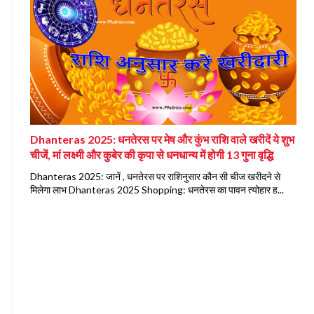
Dhanteras 2025: धनतेरस पर मेष और कुंभ राशि वाले खरीदें ये शुभ
चीजें, मां लक्ष्मी और कुबेर की कृपा से धनधान्य में होगी 13 गुना वृद्धि
Dhanteras 2025: जानें , धनतेरस पर राशिनुसार कौन सी चीज खरीदने से
मिलेगा लाभ Dhanteras 2025 Shopping: धनतेरस का पावन त्योहार ह...