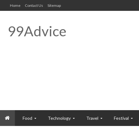
Home
Contact Us
Sitemap
99Advice
Food
Technology
Travel
Festival