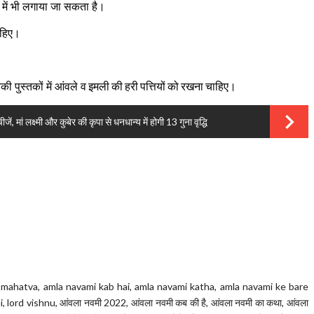
ा में भी लगाया जा सकता है।
ाहिए।
 पुस्तकों में आंवले व
इमली
की
हरी
पत्तियों
को
रखना
चाहिए।
ां लक्ष्मी और कुबेर की कृपा से धनधान्य में होगी 13 गुना वृद्धि
 mahatva,
amla navami kab hai,
amla navami katha,
amla navami ke bare
i,
lord vishnu,
आंवला नवमी 2022,
आंवला नवमी कब की है,
आंवला नवमी का कथा,
आंवला